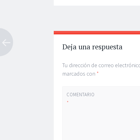
Navegador
←
de
artículos
Deja una respuesta
Tu dirección de correo electrónic
marcados con
*
COMENTARIO
*