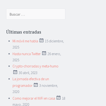
Buscar:
Últimas entradas
Mi móvil me habla
15 diciembre,
2025
Hasta nunca Twitter
26 enero,
2025
Crypto-chorradas y meta-humo
30 abril, 2023
La jornada efectiva de un
programador
3 noviembre,
2020
Como mejorar el WiFi en casa
18
mayo, 2020