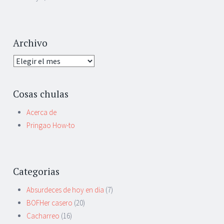
Archivo
Archivo
Cosas chulas
Acerca de
Pringao How-to
Categorias
Absurdeces de hoy en dia
(7)
BOFHer casero
(20)
Cacharreo
(16)