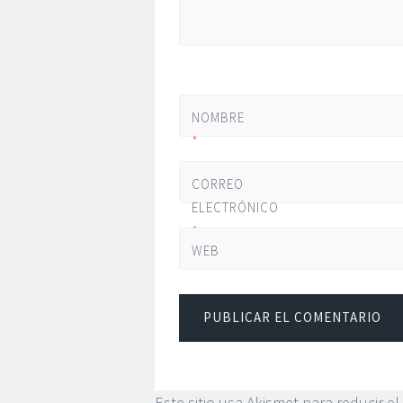
NOMBRE
*
CORREO
ELECTRÓNICO
*
WEB
Este sitio usa Akismet para reducir e