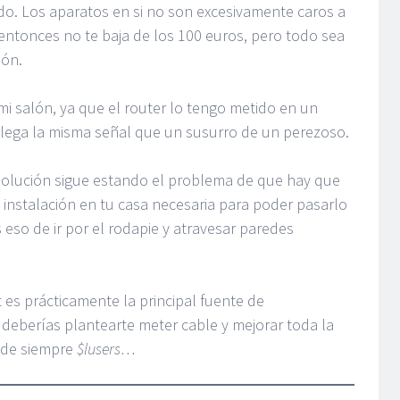
o. Los aparatos en si no son excesivamente caros a
entonces no te baja de los 100 euros, pero todo sea
ión.
i salón, ya que el router lo tengo metido en un
 llega la misma señal que un susurro de un perezoso.
 solución sigue estando el problema de que hay que
 la instalación en tu casa necesaria para poder pasarlo
 eso de ir por el rodapie y atravesar paredes
 es prácticamente la principal fuente de
 deberías plantearte meter cable y mejorar toda la
o de siempre
$lusers…