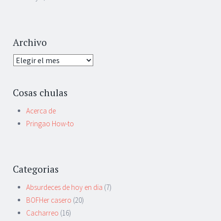
Archivo
Archivo
Cosas chulas
Acerca de
Pringao How-to
Categorias
Absurdeces de hoy en dia
(7)
BOFHer casero
(20)
Cacharreo
(16)