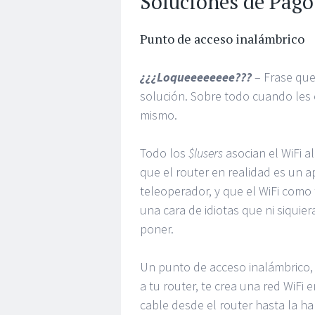
Soluciones de Pago
Punto de acceso inalámbrico
¿¿¿Loqueeeeeeee???
– Frase que
solución. Sobre todo cuando les e
mismo.
Todo los
$lusers
asocian el WiFi a
que el router en realidad es un a
teleoperador, y que el WiFi como 
una cara de idiotas que ni siquie
poner.
Un punto de acceso inalámbrico,
a tu router, te crea una red WiFi e
cable desde el router hasta la hab