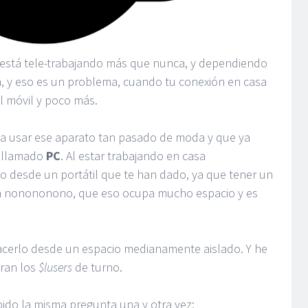
te está tele-trabajando más que nunca, y dependiendo
a, y eso es un problema, cuando tu conexión en casa
l móvil y poco más.
 a usar ese aparato tan pasado de moda y que ya
, llamado
PC
. Al estar trabajando en casa
 desde un portátil que te han dado, ya que tener un
a nonononono, que eso ocupa mucho espacio y es
hacerlo desde un espacio medianamente aislado. Y he
ran los
$lusers
de turno.
ido la misma pregunta una y otra vez: