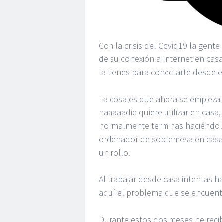
Con la crisis del Covid19 la gen
de su conexión a Internet en cas
la tienes para conectarte desde e
La cosa es que ahora se empieza
naaaaadie quiere utilizar en casa
normalmente terminas haciéndolo
ordenador de sobremesa en cas
un rollo.
Al trabajar desde casa intentas 
aquí el problema que se encuent
Durante estos dos meses he recib