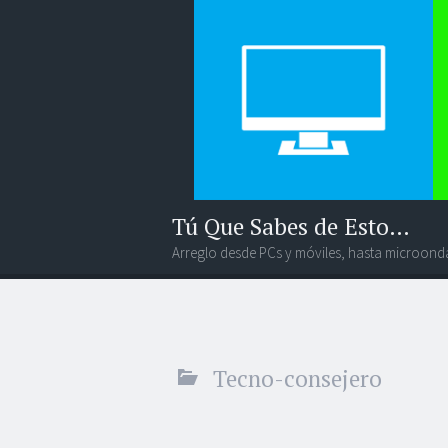
Tú Que Sabes de Esto…
Arreglo desde PCs y móviles, hasta microonda
Menú
Widgets
Buscar
Tecno-consejero