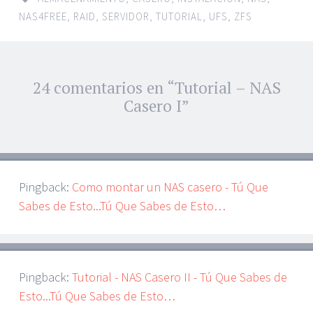
NAS4FREE
,
RAID
,
SERVIDOR
,
TUTORIAL
,
UFS
,
ZFS
Navegador
24 comentarios en “
Tutorial – NAS
←
→
de
Casero I
”
artículos
Pingback:
Como montar un NAS casero - Tú Que
Sabes de Esto...Tú Que Sabes de Esto…
Pingback:
Tutorial - NAS Casero II - Tú Que Sabes de
Esto...Tú Que Sabes de Esto…