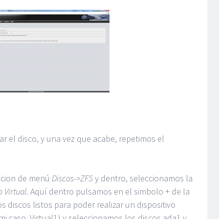
 el disco, y una vez que acabe, repetimos el
opcion de menú
Discos->ZFS
y dentro, seleccionamos la
o Virtual.
Aquí dentro pulsamos en el simbolo + de la
s discos listos para poder realizar un dispositivo
i caso, Virtual1) y seleccionamos los discos ada1 y