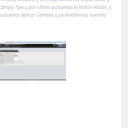
 campo
Tipo
y por ultimo pulsamos el botón
Añadir
, y
, pulsamos
Aplicar Cambios
y ya tendremos nuestro