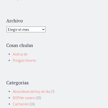
Archivo
Archivo
Cosas chulas
Acerca de
Pringao How-to
Categorias
Absurdeces de hoy en dia
(7)
BOFHer casero
(20)
Cacharreo
(16)