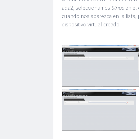
ada2, seleccionamos
Stripe
en el
cuando nos aparezca en la lista
dispositivo virtual creado.