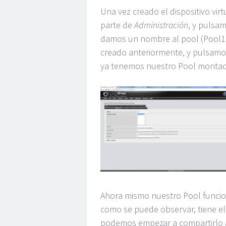
Una vez creado el dispositivo vir
parte de
Administración
, y pulsa
damos un nombre al pool (Pool1 e
creado anteriormente, y pulsam
ya tenemos nuestro Pool montado
Ahora mismo nuestro Pool funcion
como se puede observar, tiene el
podemos empezar a compartirlo a