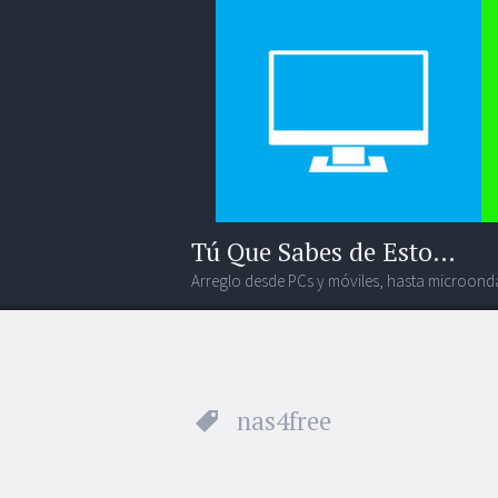
Tú Que Sabes de Esto…
Arreglo desde PCs y móviles, hasta microonda
Menú
Widgets
Buscar
nas4free