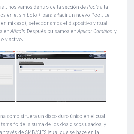
tual, nos vamos dentro de la sección de
Pools
a la
mos en el simbolo + para añadir un nuevo Pool. Le
n mi caso), seleccionamos el dispositivo virtual
os en
Añadir.
Después pulsamos en
Aplicar Cambios
y
 y activo.
a como si fuera un disco duro único en el cual
 tamaño de la suma de los dos discos usados, y
 través de SMB/CIFS igual que se hace en la