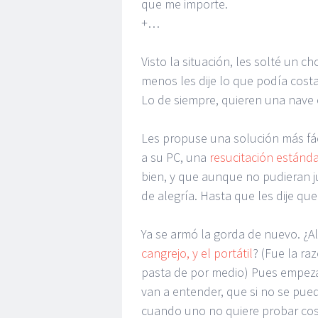
que me importe.
+…
Visto la situación, les solté un 
menos les dije lo que podía cost
Lo de siempre, quieren una nave e
Les propuse una solución más fác
a su PC, una
resucitación estánd
bien, y que aunque no pudieran j
de alegría. Hasta que les dije que
Ya se armó la gorda de nuevo. ¿A
cangrejo, y el portátil
? (Fue la ra
pasta de por medio) Pues empezaro
van a entender, que si no se pu
cuando uno no quiere probar co