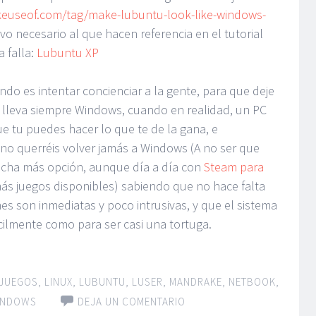
euseof.com/tag/make-lubuntu-look-like-windows-
vo necesario al que hacen referencia en el tutorial
a falla:
Lubuntu XP
do es intentar concienciar a la gente, para que deje
lleva siempre Windows, cuando en realidad, un PC
e tu puedes hacer lo que te de la gana, e
 no querréis volver jamás a Windows (A no ser que
ucha más opción, aunque día a día con
Steam para
ás juegos disponibles) sabiendo que no hace falta
nes son inmediatas y poco intrusivas, y que el sistema
ilmente como para ser casi una tortuga.
JUEGOS
,
LINUX
,
LUBUNTU
,
LUSER
,
MANDRAKE
,
NETBOOK
,
INDOWS
DEJA UN COMENTARIO