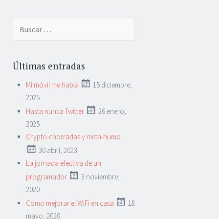
Buscar:
Últimas entradas
Mi móvil me habla
15 diciembre,
2025
Hasta nunca Twitter
26 enero,
2025
Crypto-chorradas y meta-humo
30 abril, 2023
La jornada efectiva de un
programador
3 noviembre,
2020
Como mejorar el WiFi en casa
18
mayo, 2020