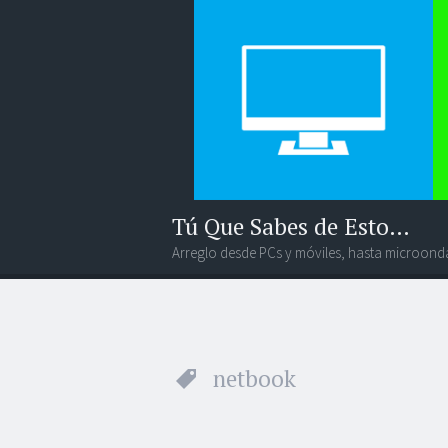
Tú Que Sabes de Esto…
Arreglo desde PCs y móviles, hasta microonda
Menú
Widgets
Buscar
netbook