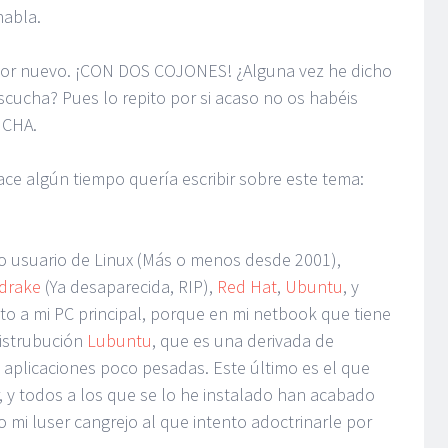
habla.
dor nuevo. ¡CON DOS COJONES! ¿Alguna vez he dicho
cucha? Pues lo repito por si acaso no os habéis
UCHA.
ce algún tiempo quería escribir sobre este tema:
 usuario de Linux (Más o menos desde 2001),
drake
(Ya desaparecida, RIP),
Red Hat
,
Ubuntu
, y
cto a mi PC principal, porque en mi netbook que tiene
distrubución
Lubuntu
, que es una derivada de
y aplicaciones poco pesadas. Este último es el que
, y todos a los que se lo he instalado han acabado
mi luser cangrejo al que intento adoctrinarle por