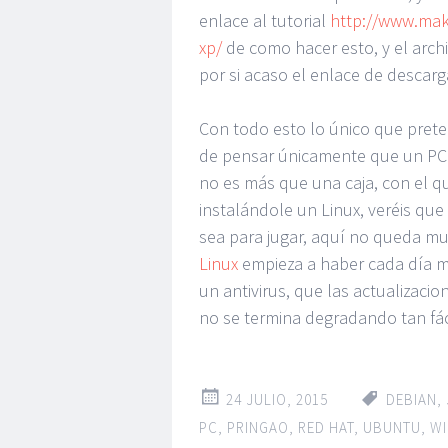
enlace al tutorial
http://www.mak
xp/
de como hacer esto, y el archi
por si acaso el enlace de descarg
Con todo esto lo único que preten
de pensar únicamente que un PC 
no es más que una caja, con el qu
instalándole un Linux, veréis que
sea para jugar, aquí no queda m
Linux
empieza a haber cada día m
un antivirus, que las actualizacio
no se termina degradando tan fác
24 JULIO, 2015
DEBIAN
,
PC
,
PRINGAO
,
RED HAT
,
UBUNTU
,
W