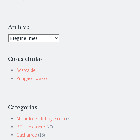
Archivo
Archivo
Cosas chulas
Acerca de
Pringao How-to
Categorias
Absurdeces de hoy en dia
(7)
BOFHer casero
(20)
Cacharreo
(16)