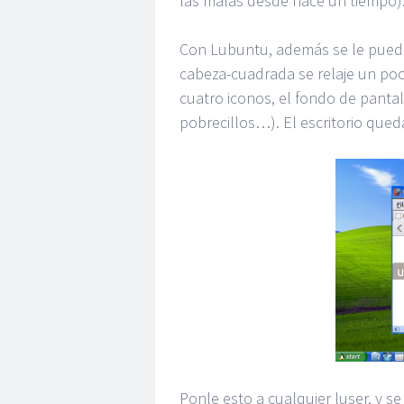
las malas desde hace un tiempo)
Con Lubuntu, además se le puede
cabeza-cuadrada se relaje un poco
cuatro iconos, el fondo de pantall
pobrecillos…). El escritorio qued
Ponle esto a cualquier luser, y s