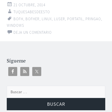
21 OCTUBRE, 2014
TUQUESABESDEESTO
BOFH
,
BOFHER
,
LINUX
,
LUSER
,
PORTATIL
,
PRINGAO
,
WINDOWS
DEJA UN COMENTARIO
Sígueme
Buscar: