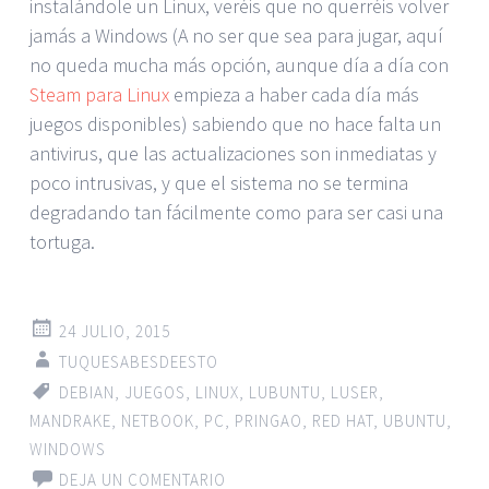
instalándole un Linux, veréis que no querréis volver
jamás a Windows (A no ser que sea para jugar, aquí
no queda mucha más opción, aunque día a día con
Steam para Linux
empieza a haber cada día más
juegos disponibles) sabiendo que no hace falta un
antivirus, que las actualizaciones son inmediatas y
poco intrusivas, y que el sistema no se termina
degradando tan fácilmente como para ser casi una
tortuga.
24 JULIO, 2015
TUQUESABESDEESTO
DEBIAN
,
JUEGOS
,
LINUX
,
LUBUNTU
,
LUSER
,
MANDRAKE
,
NETBOOK
,
PC
,
PRINGAO
,
RED HAT
,
UBUNTU
,
WINDOWS
DEJA UN COMENTARIO