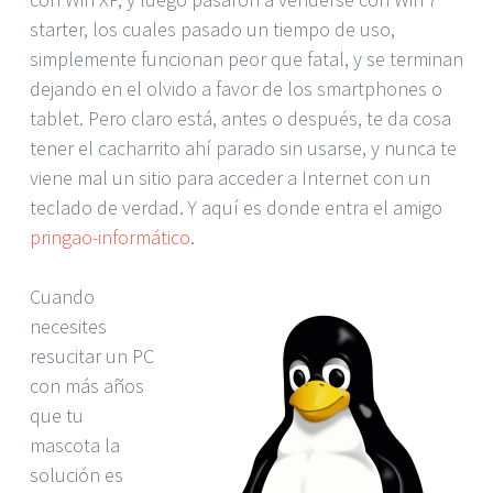
starter, los cuales pasado un tiempo de uso,
simplemente funcionan peor que fatal, y se terminan
dejando en el olvido a favor de los smartphones o
tablet. Pero claro está, antes o después, te da cosa
tener el cacharrito ahí parado sin usarse, y nunca te
viene mal un sitio para acceder a Internet con un
teclado de verdad. Y aquí es donde entra el amigo
pringao-informático
.
Cuando
necesites
resucitar un PC
con más años
que tu
mascota la
solución es