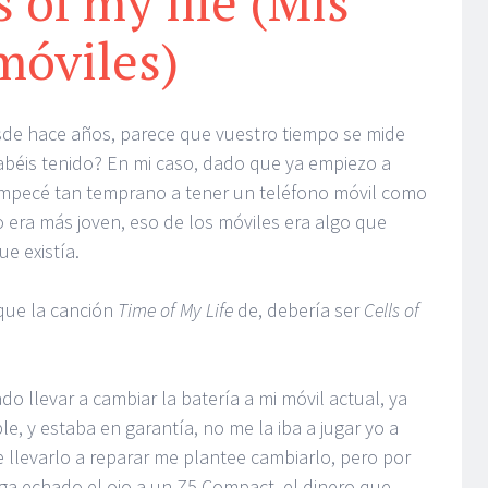
s of my life (Mis
móviles)
de hace años, parece que vuestro tiempo se mide
abéis tenido? En mi caso, dado que ya empiezo a
mpecé tan temprano a tener un teléfono móvil como
era más joven, eso de los móviles era algo que
e existía.
que la canción
Time of My Life
de, debería ser
Cells of
o llevar a cambiar la batería a mi móvil actual, ya
e, y estaba en garantía, no me la iba a jugar yo a
 llevarlo a reparar me plantee cambiarlo, pero por
nga echado el ojo a un Z5 Compact, el dinero que