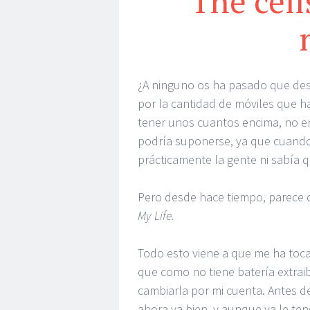
The cell
¿A ninguno os ha pasado que des
por la cantidad de móviles que h
tener unos cuantos encima, no e
podría suponerse, ya que cuando 
prácticamente la gente ni sabía qu
Pero desde hace tiempo, parece 
My Life.
Todo esto viene a que me ha tocad
que como no tiene batería extraibl
cambiarla por mi cuenta. Antes de
ahora va bien, y aunque ya le te