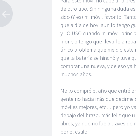
Para este móvil no cabe una pre
de otro tipo. Sin ninguna duda es
sido (Y es) mi móvil favorito. Tanto
que a día de hoy, aun lo tengo g
y LO USO cuando mi móvil princip
morir, o tengo que llevarlo a repa
único problema que me dio este m
que la batería se hinchó y tuve q
comprar una nueva, y de eso ya 
muchos años.
Me lo compré el año que entré en 
gente no hacia más que decirme q
móviles mejores, etc… pero yo ya
debajo del brazo. más feliz que u
libres, ya que no fue a través de
por el estilo.