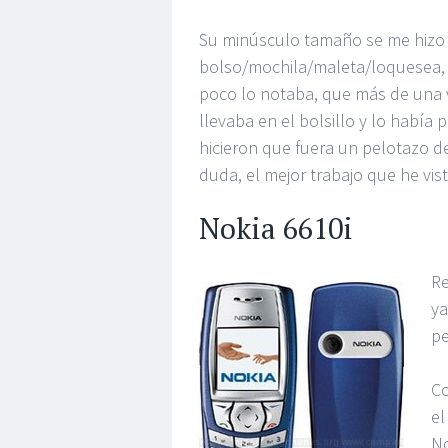
Su minúsculo tamaño se me hizo p
bolso/mochila/maleta/loquesea, y 
poco lo notaba, que más de una 
llevaba en el bolsillo y lo había
hicieron que fuera un pelotazo d
duda, el mejor trabajo que he vis
Nokia 6610i
Re
ya
pe
Co
el
No