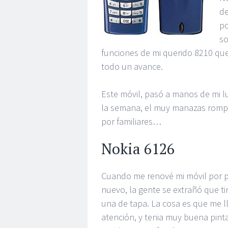
de
po
so
funciones de mi querido 8210 que
todo un avance.
Este móvil, pasó a manos de mi 
la semana, el muy manazas rompi
por familiares…
Nokia 6126
Cuando me renové mi móvil por 
nuevo, la gente se extrañó que ti
una de tapa. La cosa es que me l
atención, y tenia muy buena pint