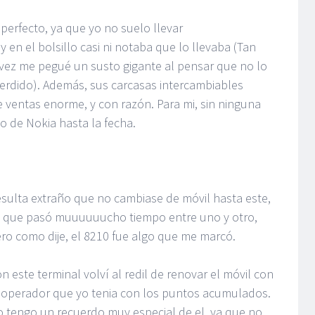
erfecto, ya que yo no suelo llevar
en el bolsillo casi ni notaba que lo llevaba (Tan
vez me pegué un susto gigante al pensar que no lo
 perdido). Además, sus carcasas intercambiables
e ventas enorme, y con razón. Para mi, sin ninguna
to de Nokia hasta la fecha.
sulta extraño que no cambiase de móvil hasta este,
 que pasó muuuuuucho tiempo entre uno y otro,
ro como dije, el 8210 fue algo que me marcó.
n este terminal volví al redil de renovar el móvil con
 operador que yo tenia con los puntos acumulados.
 tengo un recuerdo muy especial de el, ya que no