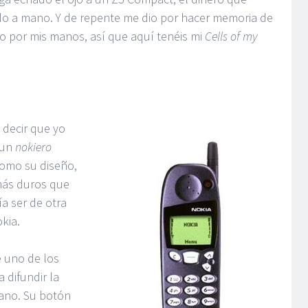
o a mano. Y de repente me dio por hacer memoria de
o por mis manos, así que aquí tenéis mi
Cells of my
 decir que yo
 un
nokiero
omo su diseño,
más duros que
a ser de otra
kia.
 uno de los
 difundir la
lano. Su botón