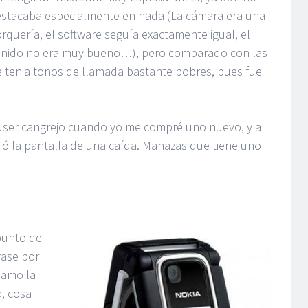
stacaba especialmente en nada (La cámara era una
rquería, el software seguía exactamente igual, el
nido no era muy bueno…), pero comparado con las
 tenia tonos de llamada bastante pobres, pues fue
luser cangrejo cuando yo me compré uno nuevo, y a
ó la pantalla de una caída. Manazas que tiene uno
punto de
rase por
lamo la
a, cosa