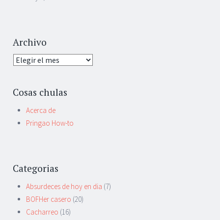
Archivo
Archivo
Cosas chulas
Acerca de
Pringao How-to
Categorias
Absurdeces de hoy en dia
(7)
BOFHer casero
(20)
Cacharreo
(16)