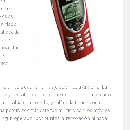
sentación
te ha
 es así,
uardado,
al decide
rar. El
óvil, fue
ue
hace
la universidad, en un viaje que hice a Andorra. La
ue ya estaba obsoleto, que iban a salir al mercado
 me había enamorado, y salí de la tienda con el
na perdiz. Además este fue mi inicio con los móviles
 ningún operador por puntos ni renovación ni nada