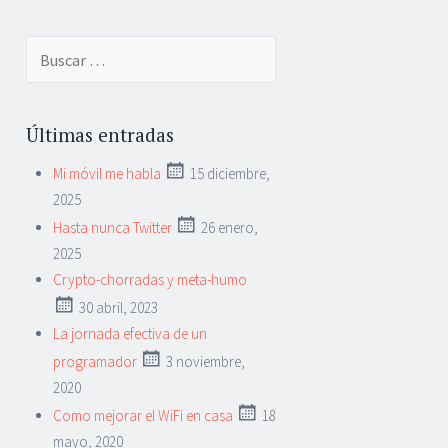
Buscar:
Últimas entradas
Mi móvil me habla
15 diciembre,
2025
Hasta nunca Twitter
26 enero,
2025
Crypto-chorradas y meta-humo
30 abril, 2023
La jornada efectiva de un
programador
3 noviembre,
2020
Como mejorar el WiFi en casa
18
mayo, 2020