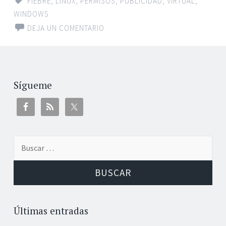
FIEBRE
,
LINUX
,
PERMISOS
,
PUBLICIDAD
,
VIRTUAL
,
WINDOWS
DEJA UN COMENTARIO
Sígueme
Buscar:
Últimas entradas