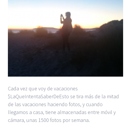
Cada vez que voy de vacaciones
$LaQueIntentaSaberDeEsto se tira más de la mitad
de las vacaciones haciendo fotos, y cuando
llegamos a casa, tiene almacenadas entre móvil y
cámara, unas 1500 fotos por semana.