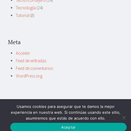
Tecno-consejero
(14)
Tecnología
(24)
Tutorial
(8)
Meta
Acceder
Feed de entradas
Feed de comentarios
WordPress.org
Usamos cookies para asegurar que te damos la mejor
experiencia en nuestra web. Si continúas usando este sitio,
FUNCIONA CON WORDPRESS
|
TEMA: SORBET POR
asumiremos que estás de acuerdo con ello.
WORDPRESS.COM
.
Aceptar